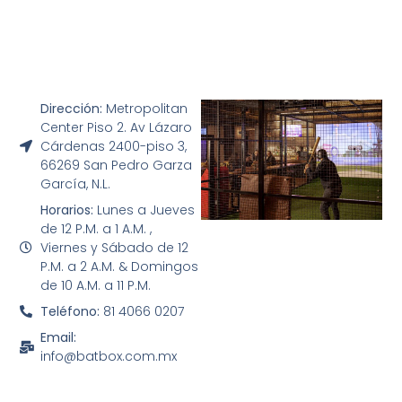
Dirección:
Metropolitan
Center Piso 2. Av Lázaro
Cárdenas 2400-piso 3,
66269 San Pedro Garza
García, N.L.
Horarios:
Lunes a Jueves
de 12 P.M. a 1 A.M. ,
Viernes y Sábado de 12
P.M. a 2 A.M. & Domingos
de 10 A.M. a 11 P.M.
Teléfono:
81 4066 0207
Email:
info@batbox.com.mx