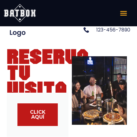
123-456-7890
RESERVA
TU
VISITA
CLICK
AQUÍ