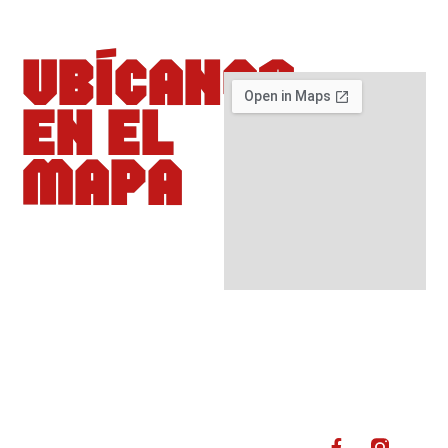
UBíCANOS
EN EL
MAPA