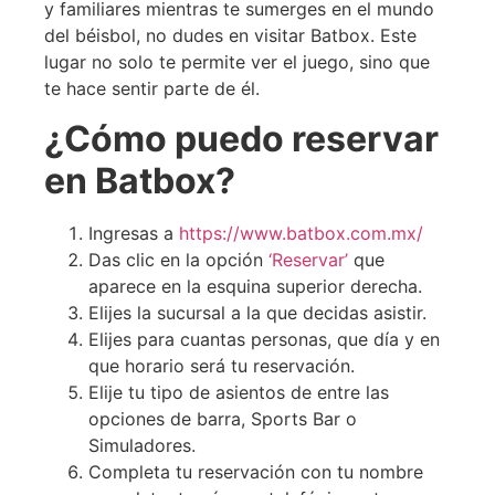
y familiares mientras te sumerges en el mundo
del béisbol, no dudes en visitar Batbox. Este
lugar no solo te permite ver el juego, sino que
te hace sentir parte de él.
¿Cómo puedo reservar
en Batbox?
Ingresas a
https://www.batbox.com.mx/
Das clic en la opción
‘Reservar’
que
aparece en la esquina superior derecha.
Elijes la sucursal a la que decidas asistir.
Elijes para cuantas personas, que día y en
que horario será tu reservación.
Elije tu tipo de asientos de entre las
opciones de barra, Sports Bar o
Simuladores.
Completa tu reservación con tu nombre