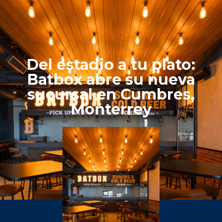
Del estadio a tu plato:
Batbox abre su nueva
sucursal en Cumbres,
Monterrey