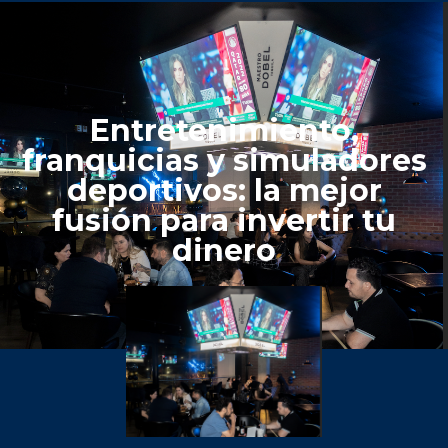
Entretenimiento,
franquicias y simuladores
deportivos: la mejor
fusión para invertir tu
dinero