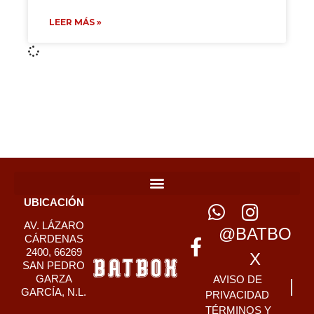
LEER MÁS »
UBICACIÓN
AV. LÁZARO
@BATBO
CÁRDENAS
2400, 66269
X
SAN PEDRO
GARZA
AVISO DE
GARCÍA, N.L.
PRIVACIDAD
TÉRMINOS Y