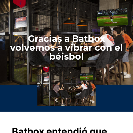
Gracias a Batbox
volvemos a vibrar con el
béisbol
Batbox entendió que,