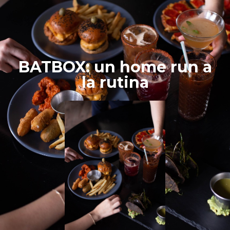
BATBOX: un home run a
la rutina