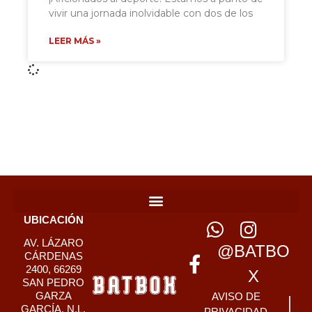
vivir una jornada inolvidable con dos de los
LEER MÁS »
UBICACIÓN
AV. LÁZARO
@BATBO
CÁRDENAS
2400, 66269
X
SAN PEDRO
GARZA
AVISO DE
GARCÍA, N.L.
PRIVACIDAD