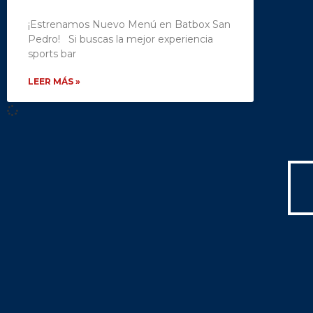
¡Estrenamos Nuevo Menú en Batbox San
Pedro! Si buscas la mejor experiencia
sports bar
LEER MÁS »