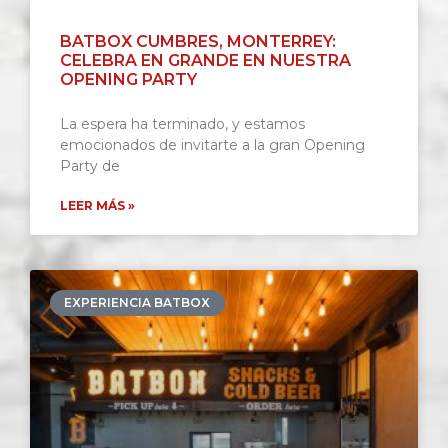
BATBOX CUMBRES, MONTERREY:
CELEBRA EN GRANDE EN NUESTRA
OPENING PARTY
La espera ha terminado, y estamos
emocionados de invitarte a la gran Opening
Party de
LEER MÁS »
EXPERIENCIA BATBOX