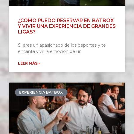
¿CÓMO PUEDO RESERVAR EN BATBOX
Y VIVIR UNA EXPERIENCIA DE GRANDES
LIGAS?
Si eres un apasionado de los deportes y te
encanta vivir la emoción de un
LEER MÁS »
EXPERIENCIA BATBOX