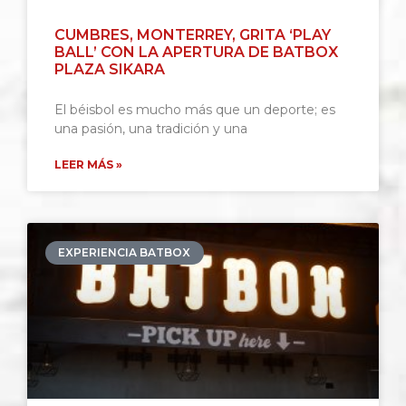
CUMBRES, MONTERREY, GRITA ‘PLAY
BALL’ CON LA APERTURA DE BATBOX
PLAZA SIKARA
El béisbol es mucho más que un deporte; es
una pasión, una tradición y una
LEER MÁS »
EXPERIENCIA BATBOX